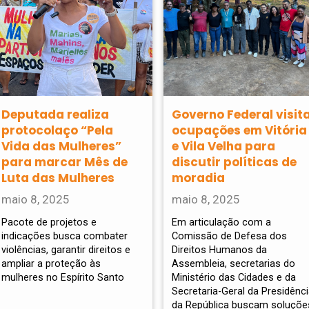
Deputada realiza
Governo Federal visit
protocolaço “Pela
ocupações em Vitória
Vida das Mulheres”
e Vila Velha para
para marcar Mês de
discutir políticas de
Luta das Mulheres
moradia
maio 8, 2025
maio 8, 2025
Pacote de projetos e
Em articulação com a
indicações busca combater
Comissão de Defesa dos
violências, garantir direitos e
Direitos Humanos da
ampliar a proteção às
Assembleia, secretarias do
mulheres no Espírito Santo
Ministério das Cidades e da
Secretaria-Geral da Presidênc
da República buscam soluçõe