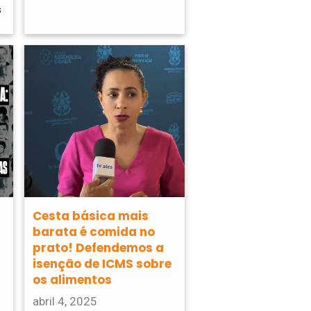
s
Cesta básica mais
barata é comida no
prato! Defendemos a
isenção de ICMS sobre
os alimentos
abril 4, 2025