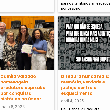
para os territórios ameaçado
por despejo
Camila Valadão
Ditadura nunca mais:
homenageia
memória, verdade e
produtora capixaba
justiça contra o
por conquista
esquecimento
histórica no Oscar
abril 4, 2025
maio 8, 2025
Há 61 anos, o Brasil era