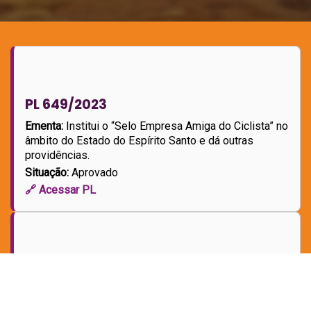
PL 649/2023
Ementa:
Institui o “Selo Empresa Amiga do Ciclista” no
âmbito do Estado do Espírito Santo e dá outras
providências.
Situação:
Aprovado
🔗 Acessar PL
PL 313/2024
Ementa:
Acrescenta item ao Anexo Único da Lei nº
11.212, de 29 de outubro de 2020, instituindo a